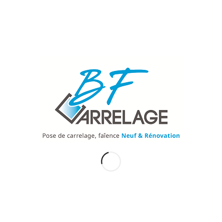
3. Durabilité et finition de qualité
Un autre avantage majeur de faire appel à un
carreleur professionnel est la garantie d’une
finition de haute qualité. En plus de l’esthétique, la
durabilité de votre salle de bain dépend
directement de la qualité des travaux réalisés.
Résultats esthétiques et harmonieux
Un carreleur professionnel apporte une attention
particulière aux détails. Chaque carreau est posé
avec précision, ce qui garantit un alignement
parfait et un rendu visuellement harmonieux. Il
prend en compte les jonctions entre les carreaux,
le jointoiement, et la finition autour des éléments
comme les fenêtres, les portes ou les prises
électriques pour un résultat final net et élégant.